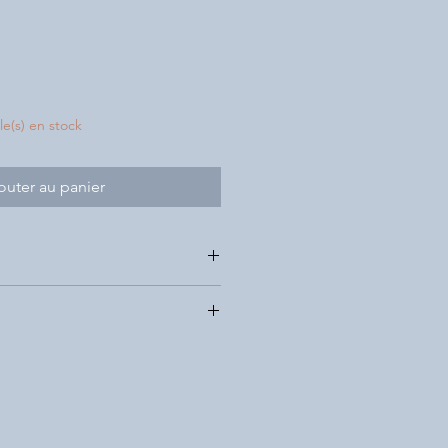
cle(s) en stock
outer au panier
 Gold special paint