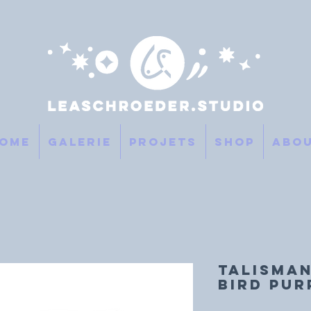
ome
GALERIE
PROJETS
SHOP
Abo
TALISMAN
BIRD pur