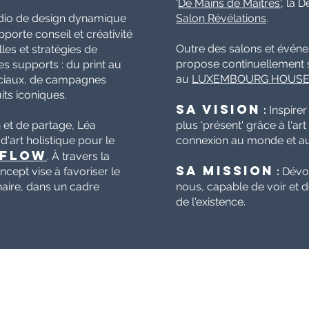
'
De Mains de Maîtres'
, la 
studio de design dynamique
Salon Révélations
.
porte conseil et créativité
Outre des salons et événe
les et stratégies de
propose continuellement s
s supports : du print au
au
LUXEMBOURG HOUS
sociaux, de campagnes
ts iconiques.
Sa vision
:
Inspirer
et de partage, Léa
plus 'présent' grâce à l'art
art holistique pour le
connexion au monde et au
 FLOW
. À travers la
Sa mission
ncept vise à favoriser le
:
Dévoi
inaire, dans un cadre
nous, capable de voir et 
de
l'existence.