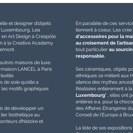
le et designer d’objets
En parallèle de ces servic
t Luxembourg, ​Lea
tiennent à coeur, Lea crée
 en Art Design à Créapôle
d'accessoires pour la mai
ign à la Creative Academy
au croisement de l’artisa
hemont.
tout particulier
au sourcin
responsable.
’autres maisons de
luxe,
 la maison LANCEL
à Paris
Ses céramiques, objets p
textile.
ethniques se mêlent aux H
s de soie qu’elle a
silence des mythes ances
 les motifs graphiques
Réalisées entièrement à la 
Luxembourg'
,
elles ont p
entières e.a. pour la choc
mis de développer un
des Affaires Étrangères 
ier l’esthétique au
Conseil de l'Europe à Brux
orteurs d’histoire et
La liste de ses expositions