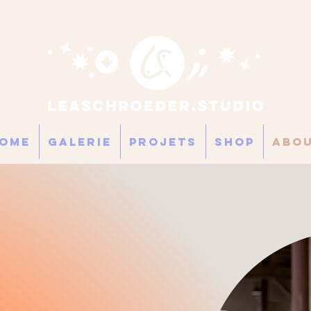
ome
GALERIE
PROJETS
SHOP
Abo
IGN