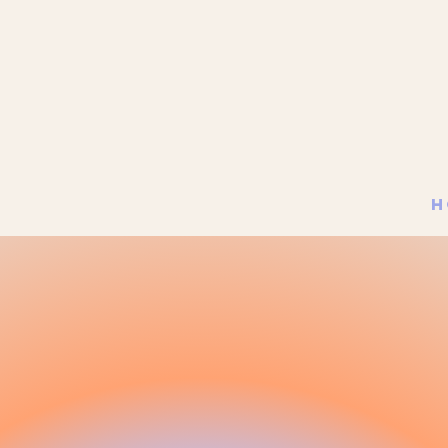
H
ART
DES