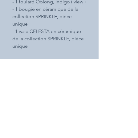
- 1 foulard Oblong, indigo (
view
)
- 1 bougie en céramique de la
collection SPRINKLE, pièce
unique
- 1 vase CELESTA en céramique
de la collection SPRINKLE, pièce
unique
Adoptez ce coffret unique pour
195€ au lieu de 255€!
atelier-
showroom
VISITES SUR
RENDEZ-VOUS
Differdange,