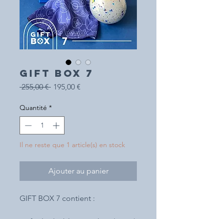
GIFT BOX 7
Prix
Prix
 255,00 € 
195,00 €
original
promotionnel
Quantité
*
Il ne reste que 1 article(s) en stock
Ajouter au panier
GIFT BOX 7 contient :