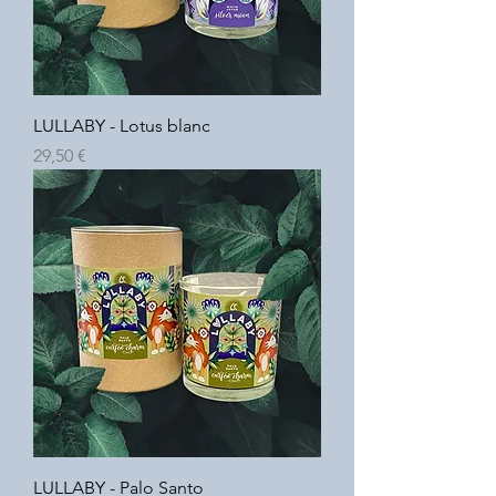
LULLABY - Lotus blanc
Prix
29,50 €
LULLABY - Palo Santo