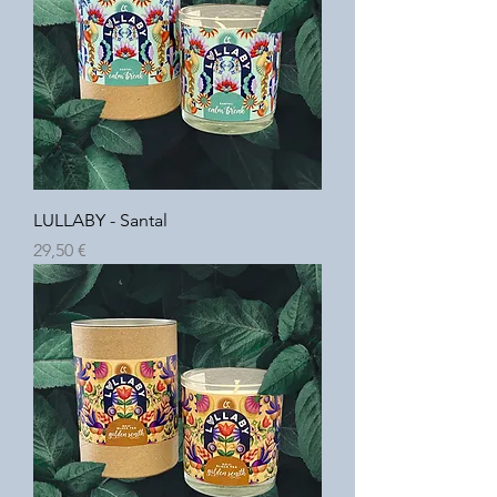
LULLABY - Santal
Prix
29,50 €