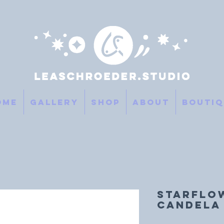
ome
Gallery
SHOP
About
Boutiq
STARFLO
Candela