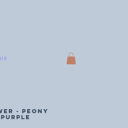
ue
WER - Peony
 Purple