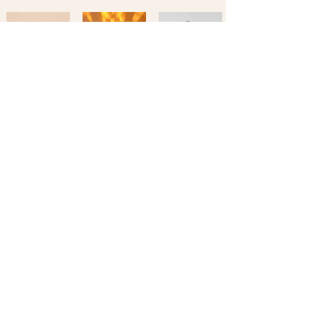
back
atelier-
showroom
VISITES SUR
RENDEZ-VOUS
Differdange,
Luxembourg